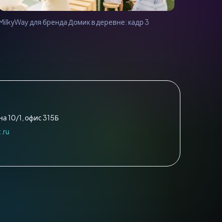
MilkуWay для бренда Домик в деревне: кадр 3
а 10/1, офис 315Б
.ru