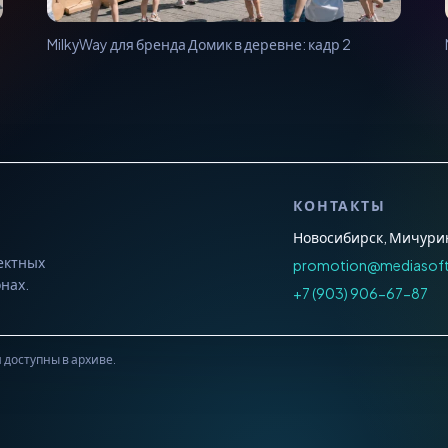
MilkуWay для бренда Домик в деревне: кадр 2
КОНТАКТЫ
Новосибирск, Мичурин
ектных
promotion@mediasoft
нах.
+7 (903) 906-67-87
доступны в архиве.