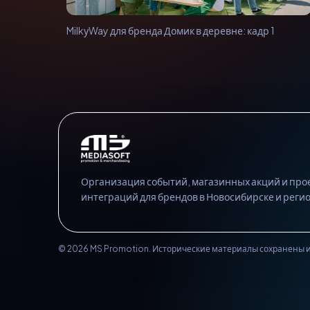
MilkуWay для бренда Домик в деревне: кадр 1
Организация событий, магазинных акций и про
интеграций для брендов в Новосибирске и регио
© 2026 MS Promotion. Исторические материалы сохранены и 